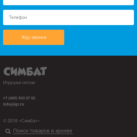
Жду звонка
Игрушки оптом
+7 (495) 933 27 02
info@igr.ru
© 2018 «Симбат»