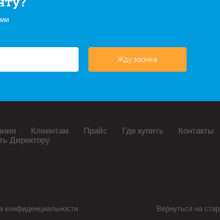
нту?
ами
Жду звонка
ании
Клиентам
Прайс
Где купить
Контакты
ть Директору
а конфиденциальности
Вернуться на стар