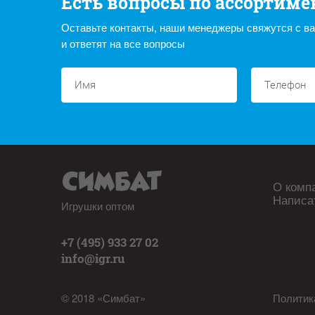
Есть вопросы по ассортиме
Оставьте контакты, наши менеджеры свяжутся с в
и ответят на все вопросы
О комп
Написа
Игрушки оптом
+7 (495) 933 27 02
info@igr.ru
© 2018 «Симбат»
Политик