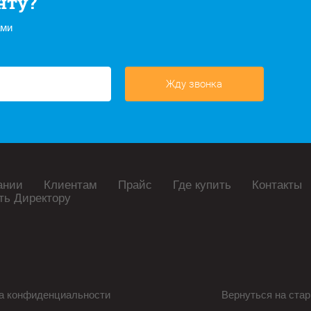
нту?
ами
Жду звонка
ании
Клиентам
Прайс
Где купить
Контакты
ть Директору
а конфиденциальности
Вернуться на стар