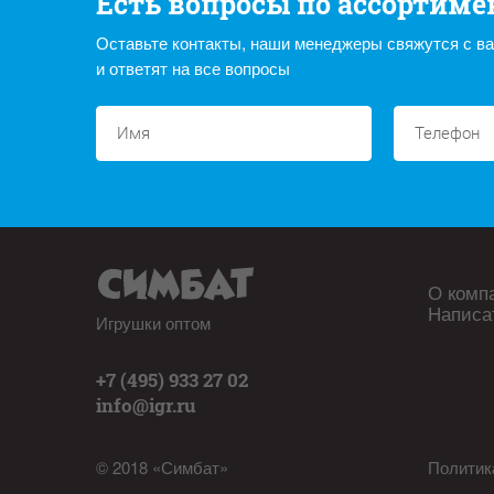
Есть вопросы по ассортиме
Оставьте контакты, наши менеджеры свяжутся с в
и ответят на все вопросы
О комп
Написа
Игрушки оптом
+7 (495) 933 27 02
info@igr.ru
© 2018 «Симбат»
Политик