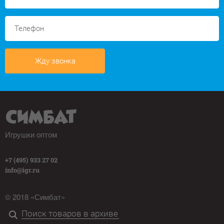
Жду звонка
Игрушки оптом
+7 (495) 933 27 02
info@igr.ru
© 2018 «Симбат»