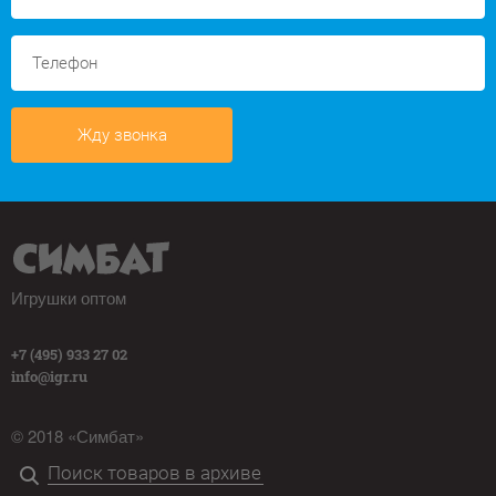
Жду звонка
Игрушки оптом
+7 (495) 933 27 02
info@igr.ru
© 2018 «Симбат»