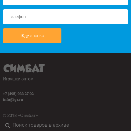
Жду звонка
Игрушки оптом
+7 (495) 933 27 02
info@igr.ru
© 2018 «Симбат»