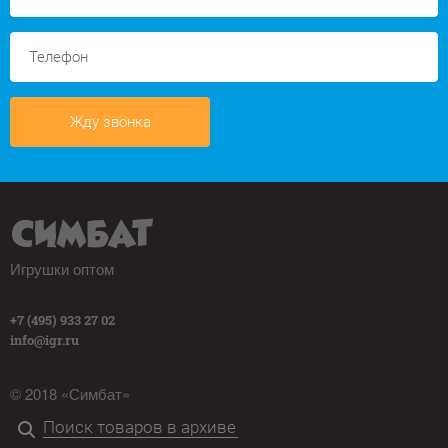
Жду звонка
Игрушки оптом
+7 (495) 933 27 02
info@igr.ru
© 2018 «Симбат»