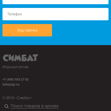
Жду звонка
Игрушки оптом
+7 (495) 933 27 02
info@igr.ru
© 2018 «Симбат»