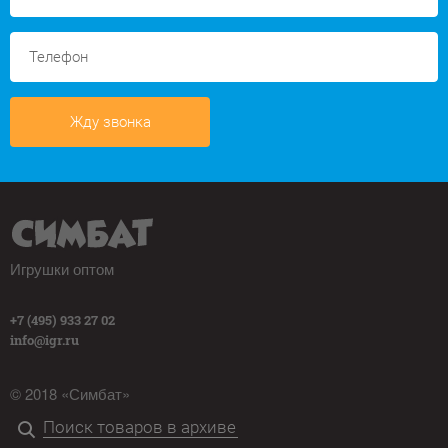
Жду звонка
Игрушки оптом
+7 (495) 933 27 02
info@igr.ru
© 2018 «Симбат»