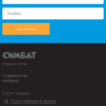
Жду звонка
Игрушки оптом
+7 (495) 933 27 02
info@igr.ru
© 2018 «Симбат»