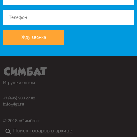
Жду звонка
Игрушки оптом
+7 (495) 933 27 02
info@igr.ru
© 2018 «Симбат»