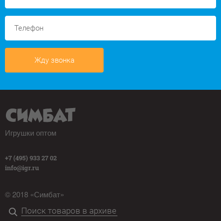
Жду звонка
Игрушки оптом
+7 (495) 933 27 02
info@igr.ru
© 2018 «Симбат»