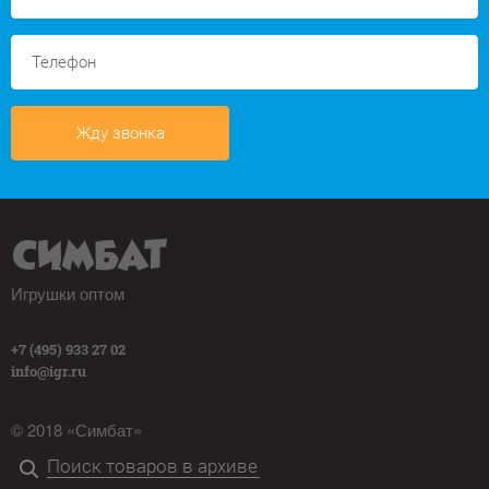
Жду звонка
Игрушки оптом
+7 (495) 933 27 02
info@igr.ru
© 2018 «Симбат»