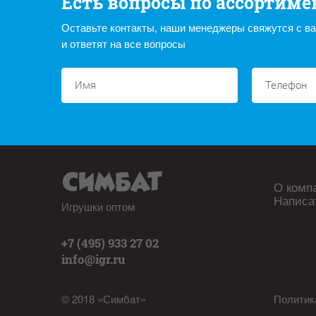
Есть вопросы по ассортиме
Оставьте контакты, наши менеджеры свяжутся с в
и ответят на все вопросы
О комп
Написа
Игрушки оптом
+7 (495) 933 27 02
info@igr.ru
© 2018 «Симбат»
Политик