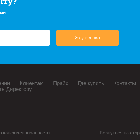
нту?
ами
Жду звонка
ании
Клиентам
Прайс
Где купить
Контакты
ть Директору
а конфиденциальности
Вернуться на стар