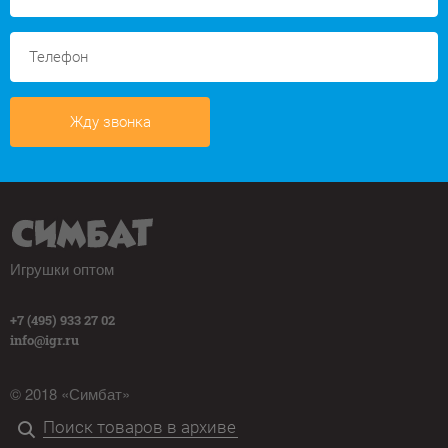
Жду звонка
Игрушки оптом
+7 (495) 933 27 02
info@igr.ru
© 2018 «Симбат»