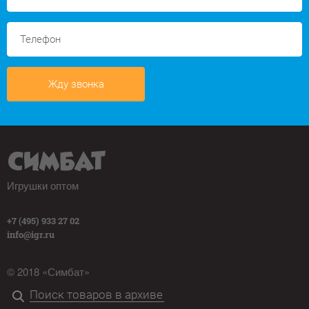
Жду звонка
Игрушки оптом
+7 (495) 933 27 02
info@igr.ru
© 2018 «Симбат»