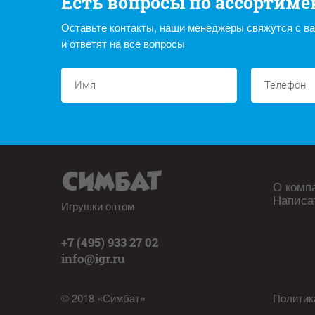
Есть вопросы по ассортиме
Оставьте контакты, наши менеджеры свяжутся с в
и ответят на все вопросы
О комп
Написа
Игрушки оптом
+7 (495) 933 27 02
info@igr.ru
© 2018 «Симбат»
Политик