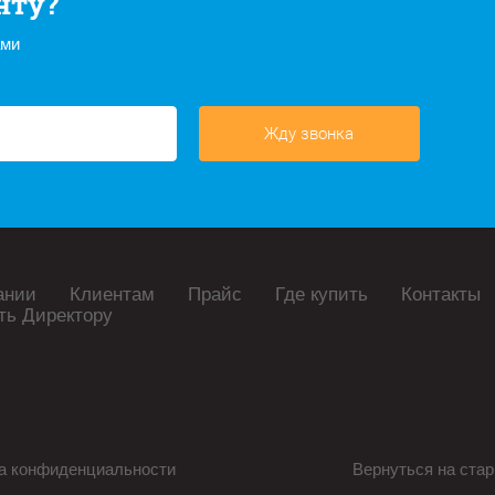
нту?
ами
Жду звонка
ании
Клиентам
Прайс
Где купить
Контакты
ть Директору
а конфиденциальности
Вернуться на стар