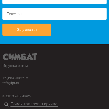
Жду звонка
Игрушки оптом
+7 (495) 933 27 02
info@igr.ru
© 2018 «Симбат»