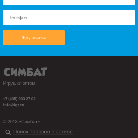
Жду звонка
Игрушки оптом
+7 (495) 933 27 02
info@igr.ru
© 2018 «Симбат»