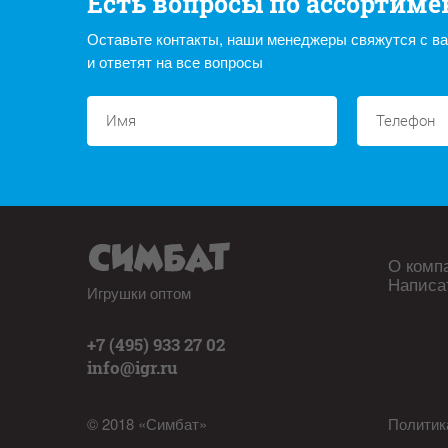
Есть вопросы по ассортиме
Оставьте контакты, наши менеджеры свяжутся с в
и ответят на все вопросы
О комп
Написа
Игрушки оптом
+7 (495) 933 27 02
info@igr.ru
© 2018 «Симбат»
Политик