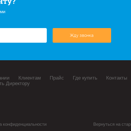
нту?
ами
Жду звонка
ании
Клиентам
Прайс
Где купить
Контакты
ть Директору
а конфиденциальности
Вернуться на стар