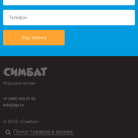
Жду звонка
Игрушки оптом
+7 (495) 933 27 02
info@igr.ru
© 2018 «Симбат»