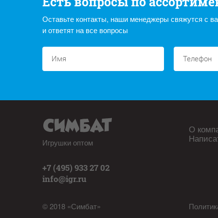
Есть вопросы по ассортиме
Оставьте контакты, наши менеджеры свяжутся с в
и ответят на все вопросы
О комп
Написа
Игрушки оптом
+7 (495) 933 27 02
info@igr.ru
© 2018 «Симбат»
Политик