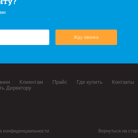
нту?
ами
Жду звонка
ании
Клиентам
Прайс
Где купить
Контакты
ть Директору
а конфиденциальности
Вернуться на стар