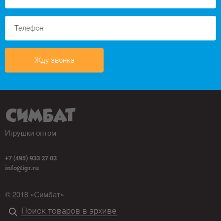
Жду звонка
Игрушки оптом
+7 (495) 933 27 02
info@igr.ru
© 2018 «Симбат»