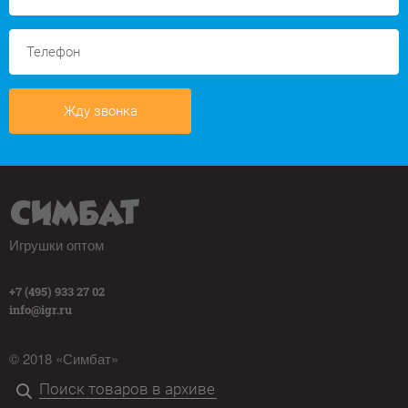
Жду звонка
Игрушки оптом
+7 (495) 933 27 02
info@igr.ru
© 2018 «Симбат»