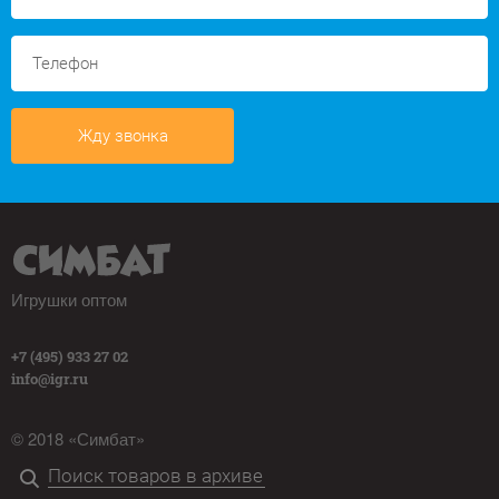
Жду звонка
Игрушки оптом
+7 (495) 933 27 02
info@igr.ru
© 2018 «Симбат»