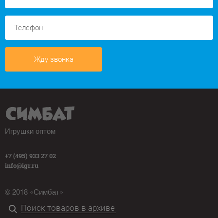
Жду звонка
Игрушки оптом
+7 (495) 933 27 02
info@igr.ru
© 2018 «Симбат»