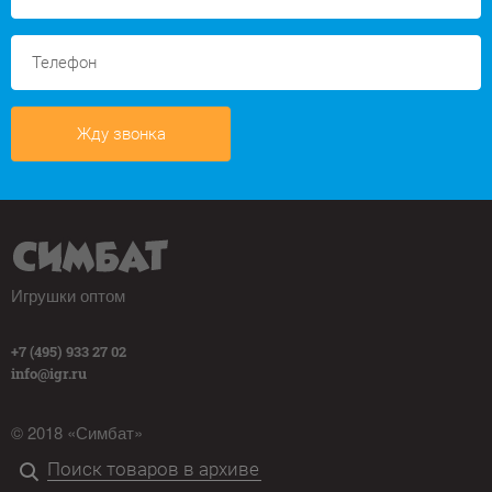
Жду звонка
Игрушки оптом
+7 (495) 933 27 02
info@igr.ru
© 2018 «Симбат»