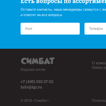
Есть вопросы по ассортиме
Оставьте контакты, наши менеджеры свяжутся с в
и ответят на все вопросы
О комп
Написа
Игрушки оптом
+7 (495) 933 27 02
info@igr.ru
© 2018 «Симбат»
Политик