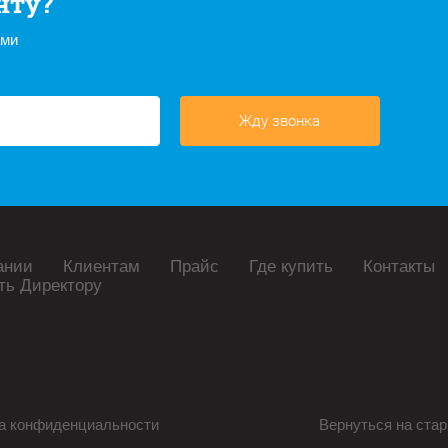
нту?
ами
Жду звонка
ании
Клиентам
Прайс
Где купить
Контакты
ть Директору
а конфиденциальности
Вернуться на стар