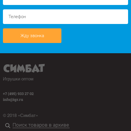
Жду звонка
Игрушки оптом
+7 (495) 933 27 02
info@igr.ru
© 2018 «Симбат»