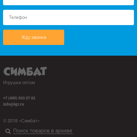
Жду звонка
Игрушки оптом
+7 (495) 933 27 02
info@igr.ru
© 2018 «Симбат»