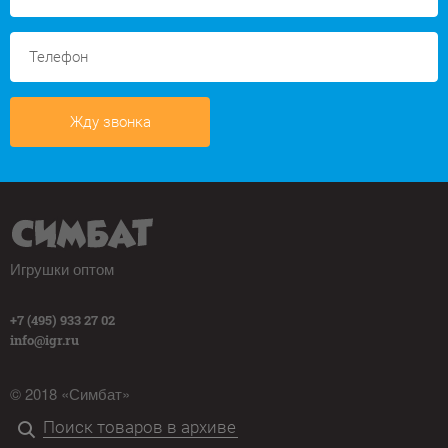
Жду звонка
Игрушки оптом
+7 (495) 933 27 02
info@igr.ru
© 2018 «Симбат»