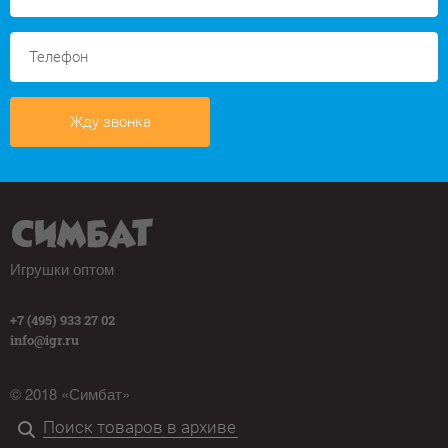
Жду звонка
Игрушки оптом
+7 (495) 933 27 02
info@igr.ru
© 2018 «Симбат»