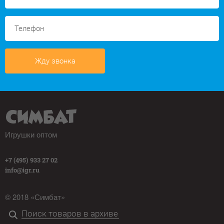
Жду звонка
Игрушки оптом
+7 (495) 933 27 02
info@igr.ru
© 2018 «Симбат»