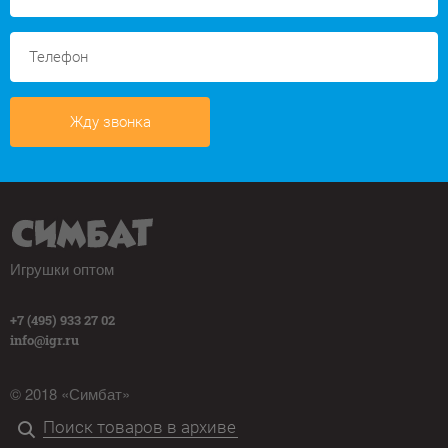
Жду звонка
Игрушки оптом
+7 (495) 933 27 02
info@igr.ru
© 2018 «Симбат»