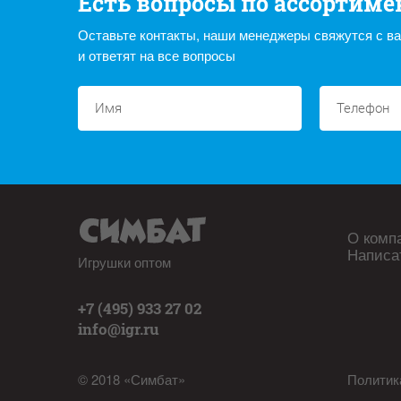
Есть вопросы по ассортиме
Оставьте контакты, наши менеджеры свяжутся с в
и ответят на все вопросы
О комп
Написа
Игрушки оптом
+7 (495) 933 27 02
info@igr.ru
© 2018 «Симбат»
Политик