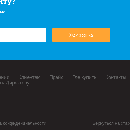
нту?
ами
Жду звонка
ании
Клиентам
Прайс
Где купить
Контакты
ть Директору
а конфиденциальности
Вернуться на стар