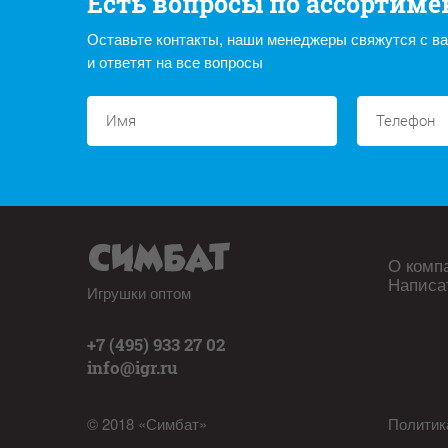
Есть вопросы по ассортиме
Оставьте контакты, наши менеджеры свяжутся с в
и ответят на все вопросы
О комп
Написа
Игрушки оптом
+7 (495) 933 27 02
info@igr.ru
© 2018 «Симбат»
Политик