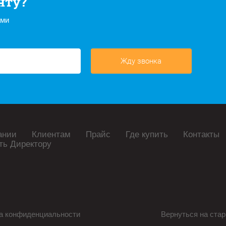
нту?
ами
Жду звонка
ании
Клиентам
Прайс
Где купить
Контакты
ть Директору
а конфиденциальности
Вернуться на стар