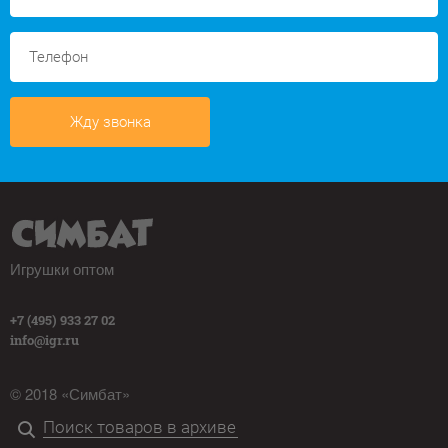
Жду звонка
Игрушки оптом
+7 (495) 933 27 02
info@igr.ru
© 2018 «Симбат»