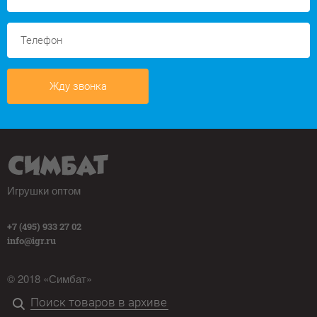
Жду звонка
Игрушки оптом
+7 (495) 933 27 02
info@igr.ru
© 2018 «Симбат»