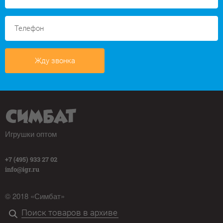
Жду звонка
Игрушки оптом
+7 (495) 933 27 02
info@igr.ru
© 2018 «Симбат»