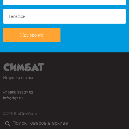
Жду звонка
Игрушки оптом
+7 (495) 933 27 02
info@igr.ru
© 2018 «Симбат»