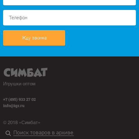
Жду звонка
Игрушки оптом
+7 (495) 933 27 02
info@igr.ru
© 2018 «Симбат»