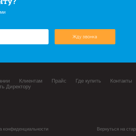
нту?
ами
Жду звонка
ании
Клиентам
Прайс
Где купить
Контакты
ть Директору
а конфиденциальности
Вернуться на стар