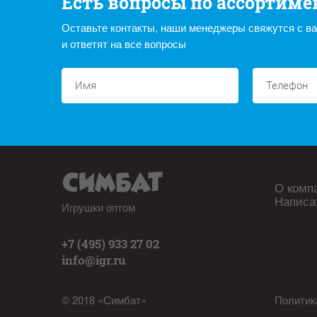
Есть вопросы по ассортиме
Оставьте контакты, наши менеджеры свяжутся с в
и ответят на все вопросы
О комп
Написа
Игрушки оптом
+7 (495) 933 27 02
info@igr.ru
© 2018 «Симбат»
Политик