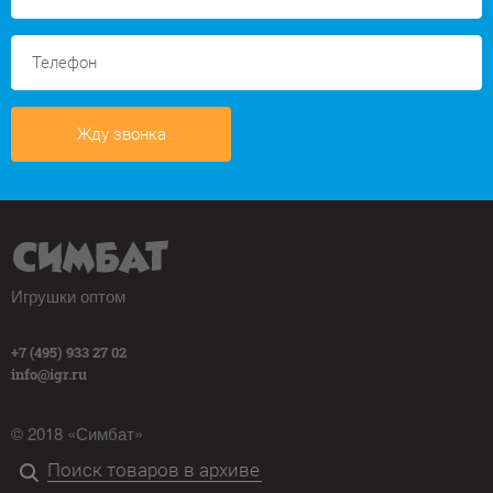
Жду звонка
Игрушки оптом
+7 (495) 933 27 02
info@igr.ru
© 2018 «Симбат»