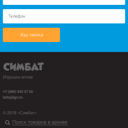
Жду звонка
Игрушки оптом
+7 (495) 933 27 02
info@igr.ru
© 2018 «Симбат»