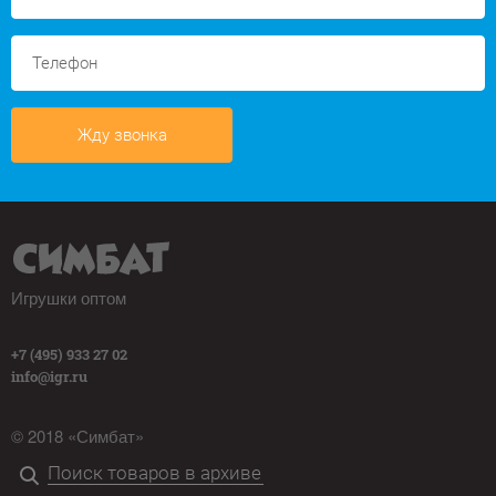
Жду звонка
Игрушки оптом
+7 (495) 933 27 02
info@igr.ru
© 2018 «Симбат»