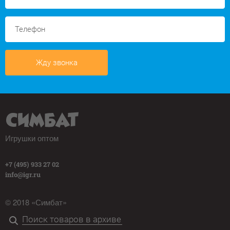
Жду звонка
Игрушки оптом
+7 (495) 933 27 02
info@igr.ru
© 2018 «Симбат»