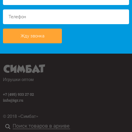
Жду звонка
Игрушки оптом
+7 (495) 933 27 02
info@igr.ru
© 2018 «Симбат»