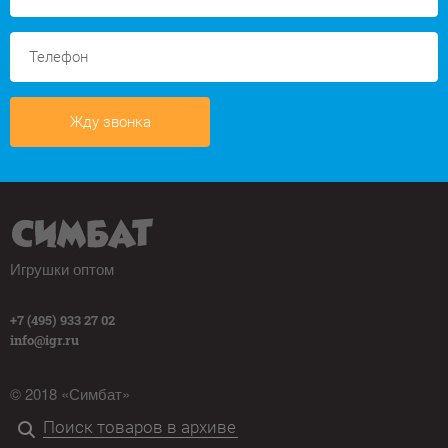
Жду звонка
Игрушки оптом
+7 (495) 933 27 02
info@igr.ru
© 2018 «Симбат»