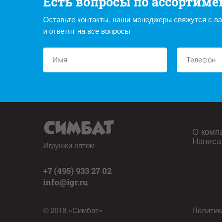
Есть вопросы по ассортиме
Оставьте контакты, наши менеджеры свяжутся с в
и ответят на все вопросы
О комп
Написа
Игрушки оптом
+7 (495) 933 27 02
info@igr.ru
© 2018 «Симбат»
Политик