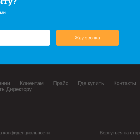
нту?
ами
Жду звонка
ании
Клиентам
Прайс
Где купить
Контакты
ть Директору
а конфиденциальности
Вернуться на стар