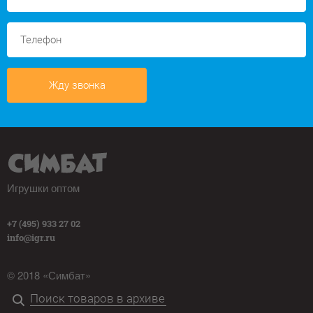
Жду звонка
Игрушки оптом
+7 (495) 933 27 02
info@igr.ru
© 2018 «Симбат»